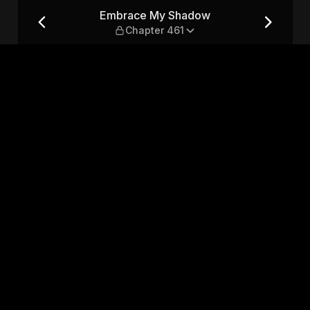
ter 461
Embrace My Shadow
Chapter 461