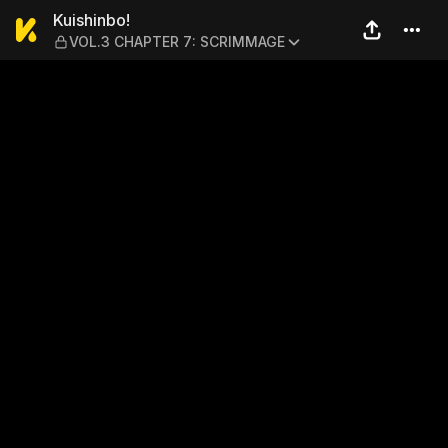
Kuishinbo! — VOL.3 CHAPT
Kuishinbo!
VOL.3 CHAPTER 7: SCRIMMAGE